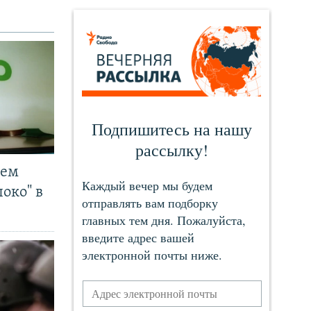
чем
око" в