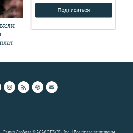
явили
и
плат
Радио Свобода © 2026 RFE/RL, Inc. | Все права защищены.