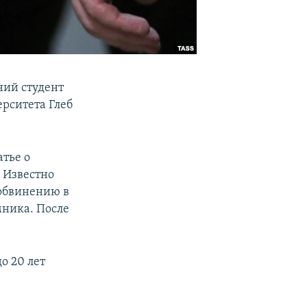
ний студент
рситета Глеб
тье о
. Известно
 обвинению в
мника. После
о 20 лет