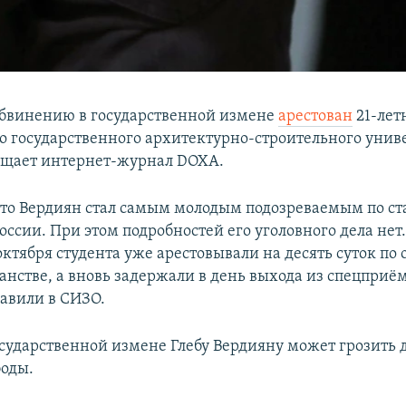
обвинению в государственной измене
арестован
21-лет
о государственного архитектурно-строительного униве
бщает интернет-журнал DOXA.
что Вердиян стал самым молодым подозреваемым по ста
оссии. При этом подробностей его уголовного дела нет
октября студента уже арестовывали на десять суток по
анстве, а вновь задержали в день выхода из спецприё
равили в СИЗО.
осударственной измене Глебу Вердияну может грозить д
оды.