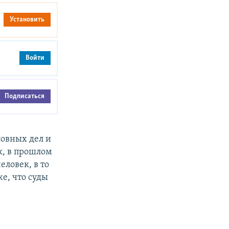
Установить
Войти
Подписаться
ловных дел и
к, в прошлом
ловек, в то
е, что суды