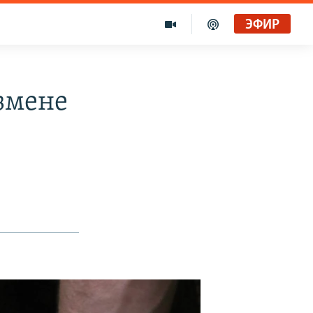
ЭФИР
змене