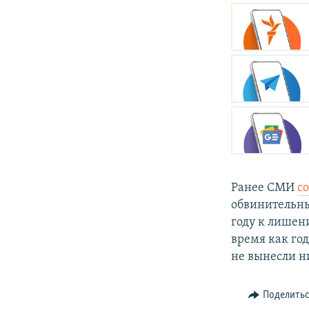
Ранее СМИ
с
обвинительны
году к лишен
время как год
не вынесли н
Поделить