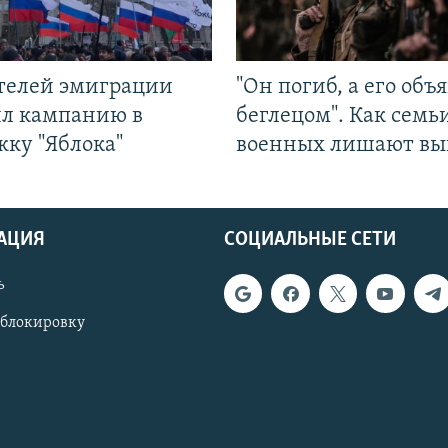
ятелей эмиграции
"Он погиб, а его объ
ил кампанию в
беглецом". Как семь
жку "Яблока"
военных лишают вы
АЦИЯ
СОЦИАЛЬНЫЕ СЕТИ
ь
 блокировку