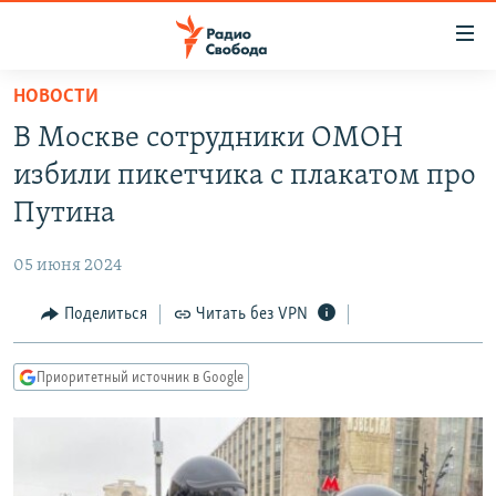
Ссылки
для
упрощенного
НОВОСТИ
ПРОГРАММЫ
доступа
В Москве сотрудники ОМОН
ПОДКАСТЫ
Вернуться
избили пикетчика с плакатом про
к
АВТОРСКИЕ ПРОЕКТЫ
Путина
основному
ЦИТАТЫ СВОБОДЫ
содержанию
05 июня 2024
Вернутся
МНЕНИЯ
к
Поделиться
Читать без VPN
КУЛЬТУРА
главной
навигации
IDEL.РЕАЛИИ
Приоритетный источник в Google
Вернутся
КАВКАЗ.РЕАЛИИ
к
СЕВЕР.РЕАЛИИ
поиску
СИБИРЬ.РЕАЛИИ