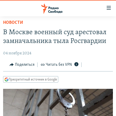
Ссылки
для
упрощенного
НОВОСТИ
ПРОГРАММЫ
доступа
В Москве военный суд арестовал
ПОДКАСТЫ
Вернуться
замначальника тыла Росгвардии
к
АВТОРСКИЕ ПРОЕКТЫ
основному
04 ноября 2024
ЦИТАТЫ СВОБОДЫ
содержанию
Вернутся
МНЕНИЯ
Поделиться
Читать без VPN
к
КУЛЬТУРА
главной
Приоритетный источник в Google
навигации
IDEL.РЕАЛИИ
Вернутся
КАВКАЗ.РЕАЛИИ
к
СЕВЕР.РЕАЛИИ
поиску
СИБИРЬ.РЕАЛИИ