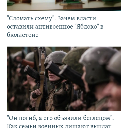
"Сломать схему". Зачем власти
оставили антивоенное "Яблоко" в
бюллетене
"Он погиб, а его объявили беглецом".
Как семьи военных лишают выплат