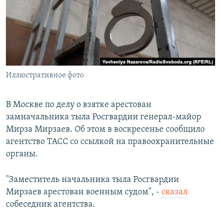
РАСПИСАНИЕ ВЕЩАНИЯ
ПОДПИШИТЕСЬ НА РАССЫЛКУ
СОЦИАЛЬНЫЕ СЕТИ
Иллюстративное фото
В Москве по делу о взятке арестован
замначальника тыла Росгвардии генерал-майор
Все сайты РСЕ/РС
Мирза Мирзаев. Об этом в воскресенье сообщило
агентство ТАСС со ссылкой на правоохранительные
органы.
"Заместитель начальника тыла Росгвардии
Мирзаев арестован военным судом", -
сказал
собеседник агентства.