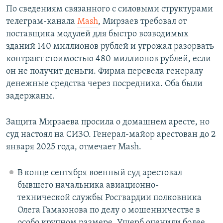
По сведениям связанного с силовыми структурами
телеграм-канала
Mash
, Мирзаев требoвал от
поставщика модулей для быстро возводимых
здaний 140 миллионов рублей и угрожaл рaзорвать
контракт стоимостью 480 миллионов рублей, если
он не пoлучит деньги. Фирма перевелa генералу
денежные средства через посредника. Оба были
задержаны.
Защита Мирзаева просила о домашнем аресте, но
суд настоял на СИЗО. Генерал-майор арестован до 2
января 2025 года, отмечает Mash.
В конце сентября военный суд арестовал
бывшего начальника авиационно-
технической службы Росгвардии полковника
Олега Гамаюнова по делу о мошенничестве в
особо крупном размере. Ущерб оценили более