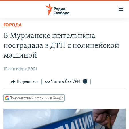
Ссылки
для
упрощенного
ГОРОДА
ПРОГРАММЫ
доступа
В Мурманске жительница
ПОДКАСТЫ
Вернуться
пострадала в ДТП с полицейской
к
АВТОРСКИЕ ПРОЕКТЫ
машиной
основному
ЦИТАТЫ СВОБОДЫ
содержанию
15 сентября 2021
Вернутся
МНЕНИЯ
к
Поделиться
Читать без VPN
КУЛЬТУРА
главной
навигации
IDEL.РЕАЛИИ
Приоритетный источник в Google
Вернутся
КАВКАЗ.РЕАЛИИ
к
СЕВЕР.РЕАЛИИ
поиску
СИБИРЬ.РЕАЛИИ