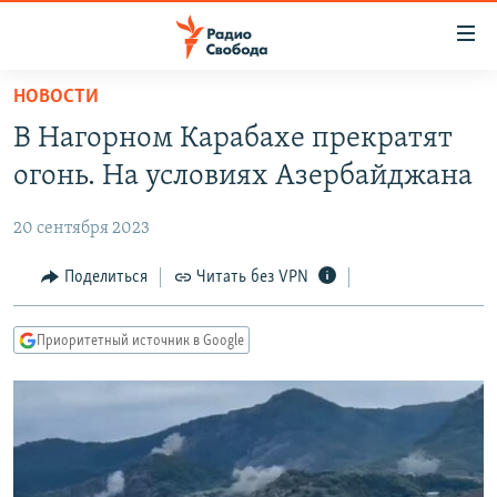
Ссылки
для
упрощенного
НОВОСТИ
ПРОГРАММЫ
доступа
В Нагорном Карабахе прекратят
ПОДКАСТЫ
Вернуться
огонь. На условиях Азербайджана
к
АВТОРСКИЕ ПРОЕКТЫ
основному
20 сентября 2023
ЦИТАТЫ СВОБОДЫ
содержанию
Вернутся
МНЕНИЯ
Поделиться
Читать без VPN
к
КУЛЬТУРА
главной
Приоритетный источник в Google
навигации
IDEL.РЕАЛИИ
Вернутся
КАВКАЗ.РЕАЛИИ
к
СЕВЕР.РЕАЛИИ
поиску
СИБИРЬ.РЕАЛИИ