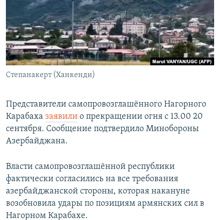
РАСПИСАНИЕ ВЕЩАНИЯ
ПОДПИШИТЕСЬ НА РАССЫЛКУ
СОЦИАЛЬНЫЕ СЕТИ
Степанакерт (Ханкенди)
Представители самопровозглашённого Нагорного
Карабаха
заявили
о прекращении огня с 13.00 20
Все сайты РСЕ/РС
сентября. Сообщение подтвердило Минобороны
Азербайджана.
Власти самопровозглашённой республики
фактически согласились на все требования
азербайджанской стороны, которая накануне
возобновила удары по позициям армянских сил в
Нагорном Карабахе.