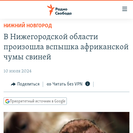
Ссылки
для
упрощенного
НИЖНИЙ НОВГОРОД
ПРОГРАММЫ
доступа
В Нижегородской области
ПОДКАСТЫ
Вернуться
произошла вспышка африканской
к
АВТОРСКИЕ ПРОЕКТЫ
чумы свиней
основному
ЦИТАТЫ СВОБОДЫ
содержанию
10 июля 2024
Вернутся
МНЕНИЯ
к
Поделиться
Читать без VPN
КУЛЬТУРА
главной
навигации
IDEL.РЕАЛИИ
Приоритетный источник в Google
Вернутся
КАВКАЗ.РЕАЛИИ
к
СЕВЕР.РЕАЛИИ
поиску
СИБИРЬ.РЕАЛИИ