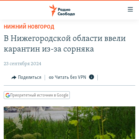
Ссылки
для
упрощенного
НИЖНИЙ НОВГОРОД
ПРОГРАММЫ
доступа
В Нижегородской области ввели
ПОДКАСТЫ
Вернуться
карантин из-за сорняка
к
АВТОРСКИЕ ПРОЕКТЫ
основному
23 сентября 2024
ЦИТАТЫ СВОБОДЫ
содержанию
Вернутся
МНЕНИЯ
Поделиться
Читать без VPN
к
КУЛЬТУРА
главной
Приоритетный источник в Google
навигации
IDEL.РЕАЛИИ
Вернутся
КАВКАЗ.РЕАЛИИ
к
СЕВЕР.РЕАЛИИ
поиску
СИБИРЬ.РЕАЛИИ