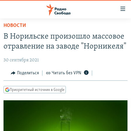
Ссылки
для
упрощенного
НОВОСТИ
ПРОГРАММЫ
доступа
В Норильске произошло массовое
ПОДКАСТЫ
Вернуться
отравление на заводе "Норникеля"
к
АВТОРСКИЕ ПРОЕКТЫ
основному
30 сентября 2021
ЦИТАТЫ СВОБОДЫ
содержанию
Вернутся
МНЕНИЯ
Поделиться
Читать без VPN
к
КУЛЬТУРА
главной
Приоритетный источник в Google
навигации
IDEL.РЕАЛИИ
Вернутся
КАВКАЗ.РЕАЛИИ
к
СЕВЕР.РЕАЛИИ
поиску
СИБИРЬ.РЕАЛИИ