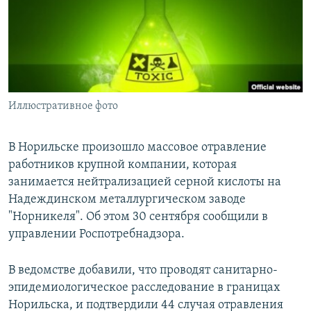
РАСПИСАНИЕ ВЕЩАНИЯ
ПОДПИШИТЕСЬ НА РАССЫЛКУ
СОЦИАЛЬНЫЕ СЕТИ
Иллюстративное фото
В Норильске произошло массовое отравление
работников крупной компании, которая
Все сайты РСЕ/РС
занимается нейтрализацией серной кислоты на
Надеждинском металлургическом заводе
"Норникеля". Об этом 30 сентября сообщили в
управлении Роспотребнадзора.
В ведомстве добавили, что проводят санитарно-
эпидемиологическое расследование в границах
Норильска, и подтвердили 44 случая отравления