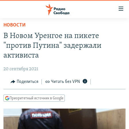
Ссылки
для
упрощенного
НОВОСТИ
ПРОГРАММЫ
доступа
В Новом Уренгое на пикете
ПОДКАСТЫ
Вернуться
"против Путина" задержали
к
АВТОРСКИЕ ПРОЕКТЫ
активиста
основному
ЦИТАТЫ СВОБОДЫ
содержанию
20 сентября 2021
Вернутся
МНЕНИЯ
к
Поделиться
Читать без VPN
КУЛЬТУРА
главной
навигации
IDEL.РЕАЛИИ
Приоритетный источник в Google
Вернутся
КАВКАЗ.РЕАЛИИ
к
СЕВЕР.РЕАЛИИ
поиску
СИБИРЬ.РЕАЛИИ