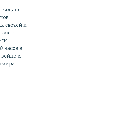
, сильно
иков
х свечей и
ивают
ели
0 часов в
 войне и
димира