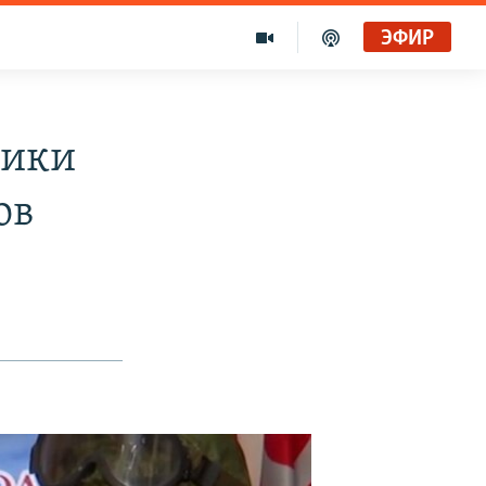
ЭФИР
ники
ов