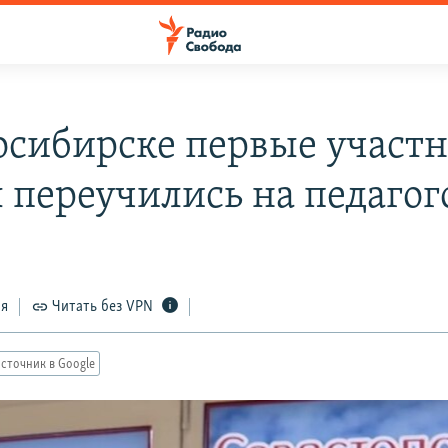
осибирске первые участ
 переучились на педагог
ся
Читать без VPN
сточник в Google