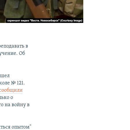
еподавать в
учение. Об
ошел
оле № 121.
сообщили
лько о
о на войну в
иться опытом"