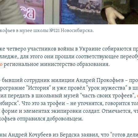
кофьев в музее школы №121 Новосибирска.
ке четверо участников войны в Украине собираются пр
лледже, для этого они прошли соответствующее переоб
о
региональное министерство образования.
– бывший сотрудник милиции Андрей Прокофьев – пр
рограмме "История" и уже провёл "урок мужества" в шк
ил передать в школьный музей "часть своих трофеев",
ибирск". Что это за трофеи – не уточнятся, говорится то
форме и элементах экипировки солдат. Отмечается, чт
офьев отправился добровольцем.
ны Андрей Кочубеев из Бердска заявил, что "готов дел