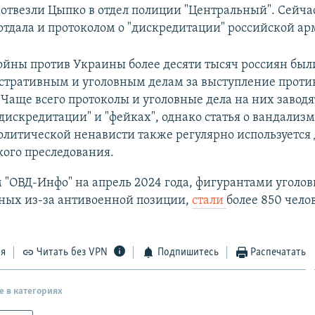
отвезли Цыпко в отдел полиции "Центральный". Сейчас
 отдала и протоколом о "дискредитации" российской ар
ойны против Украины более десяти тысяч россиян бы
стративным и уголовным делам за выступление проти
Чаще всего протоколы и уголовные дела на них заводя
"дискредитации" и "фейках", однако статья о вандализм
литической ненависти также регулярно используется 
ого преследования.
"ОВД-Инфо" на апрель 2024 года, фигурантами уголов
ных из-за антивоенной позиции,
стали
более 850 чело
ся
Читать без VPN
Подпишитесь
Распечатать
е в категориях