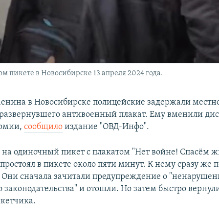
 пикете в Новосибирске 13 апреля 2024 года.
енина в Новосибирске полицейские задержали местн
развернувшего антивоенный плакат. Ему вменили ди
армии,
сообщило
издание "ОВД-Инфо".
на одиночный пикет с плакатом "Нет войне! Спасём 
 простоял в пикете около пяти минут. К нему сразу же
 Они сначала зачитали предупреждение о "ненаруше
 законодательства" и отошли. Но затем быстро вернул
кетчика.