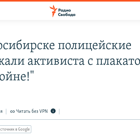
осибирске полицейские
жали активиста с плакат
ойне!"
ся
Читать без VPN
сточник в Google