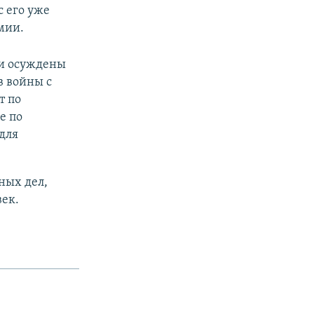
 его уже
мии.
ли осуждены
в войны с
т по
е по
для
ных дел,
век.