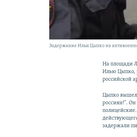
Задержание Ильи Цыпко на антивоенном
На площади Л
Илью Цыпко, 
российской 
Цыпко вышел 
россиян!". Он
полицейские.
действующего
задержали пи