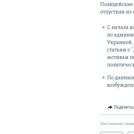
Полицейские 
отпустили из
С начала в
по админи
Украиной. 
статьям о 
мотивам по
политическ
По данным 
возбужден
Поделить
Этот контент такж