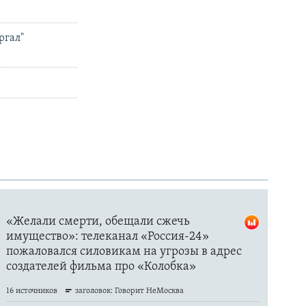
ргал"