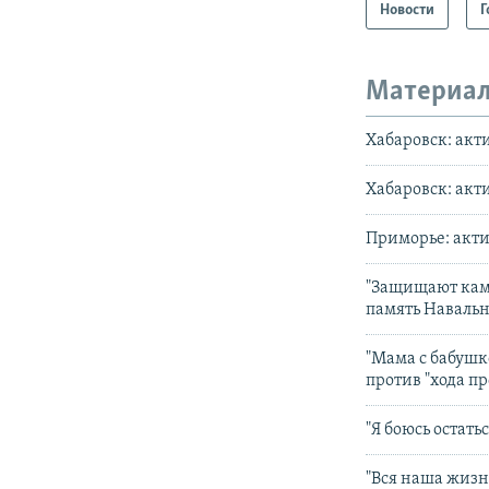
Новости
Г
Материал
Хабаровск: акт
Хабаровск: акт
Приморье: актив
"Защищают каме
память Навальн
"Мама с бабушко
против "хода п
"Я боюсь остать
"Вся наша жизнь