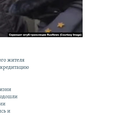
ого жителя
скредитацию
жизни
 подошли
нии
ись и