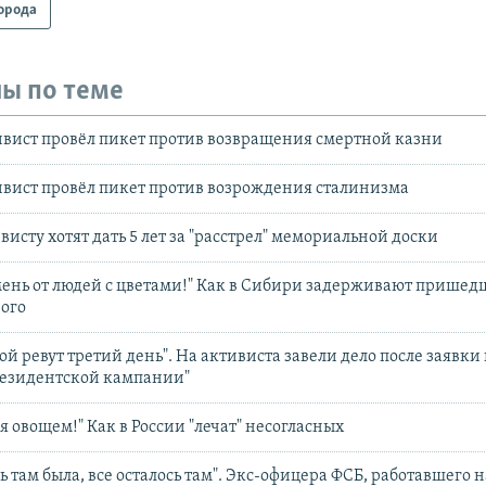
орода
ы по теме
ивист провёл пикет против возвращения смертной казни
ивист провёл пикет против возрождения сталинизма
исту хотят дать 5 лет за "расстрел" мемориальной доски
нь от людей с цветами!" Как в Сибири задерживают пришед
ого
й ревут третий день". На активиста завели дело после заявки
резидентской кампании"
ся овощем!" Как в России "лечат" несогласных
 там была, все осталось там". Экс-офицера ФСБ, работавшего н