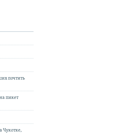
ших почтить
 на пикет
а Чукотке,