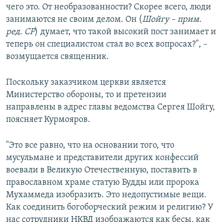
чего это. От необразованности? Скорее всего, люди
занимаются не своим делом. Он (
Шойгу – прим.
ред. СР
) думает, что такой высокий пост занимает и
теперь он специалистом стал во всех вопросах?", –
возмущается священник.
Поскольку заказчиком церкви является
Министерство обороны, то и претензии
направлены в адрес главы ведомства Сергея Шойгу,
поясняет Курмояров.
"Это все равно, что на основании того, что
мусульмане и представители других конфессий
воевали в Великую Отечественную, поставить в
православном храме статую Будды или пророка
Мухаммеда изобразить. Это недопустимые вещи.
Как соединить богоборческий режим и религию? У
нас сотрудники НКВД изображаются как бесы, как