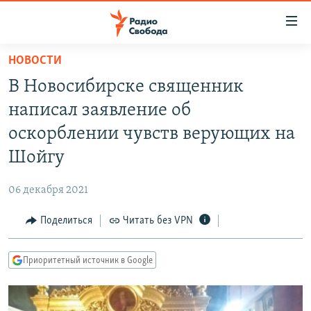
Ссылки
для
упрощенного
НОВОСТИ
ПРОГРАММЫ
доступа
В Новосибирске священник
ПОДКАСТЫ
Вернуться
написал заявление об
к
АВТОРСКИЕ ПРОЕКТЫ
оскорблении чувств верующих на
основному
ЦИТАТЫ СВОБОДЫ
содержанию
Шойгу
Вернутся
МНЕНИЯ
к
06 декабря 2021
КУЛЬТУРА
главной
Поделиться
Читать без VPN
навигации
IDEL.РЕАЛИИ
Вернутся
КАВКАЗ.РЕАЛИИ
к
Приоритетный источник в Google
СЕВЕР.РЕАЛИИ
поиску
СИБИРЬ.РЕАЛИИ