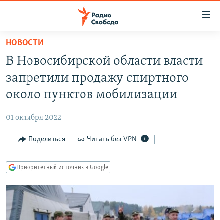
Ссылки
для
упрощенного
НОВОСТИ
ПРОГРАММЫ
доступа
В Новосибирской области власти
ПОДКАСТЫ
Вернуться
запретили продажу спиртного
к
АВТОРСКИЕ ПРОЕКТЫ
около пунктов мобилизации
основному
ЦИТАТЫ СВОБОДЫ
содержанию
01 октября 2022
Вернутся
МНЕНИЯ
к
Поделиться
Читать без VPN
КУЛЬТУРА
главной
навигации
IDEL.РЕАЛИИ
Приоритетный источник в Google
Вернутся
КАВКАЗ.РЕАЛИИ
к
СЕВЕР.РЕАЛИИ
поиску
СИБИРЬ.РЕАЛИИ