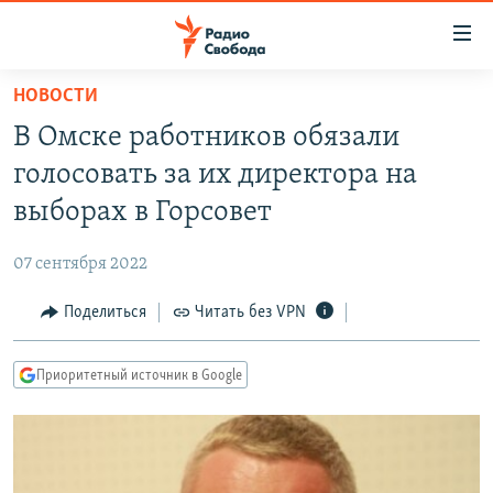
Ссылки
для
упрощенного
НОВОСТИ
ПРОГРАММЫ
доступа
В Омске работников обязали
ПОДКАСТЫ
Вернуться
голосовать за их директора на
к
АВТОРСКИЕ ПРОЕКТЫ
выборах в Горсовет
основному
ЦИТАТЫ СВОБОДЫ
содержанию
07 сентября 2022
Вернутся
МНЕНИЯ
к
Поделиться
Читать без VPN
КУЛЬТУРА
главной
навигации
IDEL.РЕАЛИИ
Приоритетный источник в Google
Вернутся
КАВКАЗ.РЕАЛИИ
к
СЕВЕР.РЕАЛИИ
поиску
СИБИРЬ.РЕАЛИИ