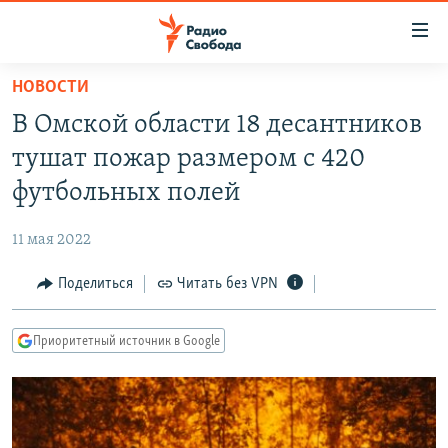
Ссылки
для
упрощенного
НОВОСТИ
ПРОГРАММЫ
доступа
В Омской области 18 десантников
ПОДКАСТЫ
Вернуться
тушат пожар размером с 420
к
АВТОРСКИЕ ПРОЕКТЫ
футбольных полей
основному
ЦИТАТЫ СВОБОДЫ
содержанию
11 мая 2022
Вернутся
МНЕНИЯ
к
Поделиться
Читать без VPN
КУЛЬТУРА
главной
навигации
IDEL.РЕАЛИИ
Приоритетный источник в Google
Вернутся
КАВКАЗ.РЕАЛИИ
к
СЕВЕР.РЕАЛИИ
поиску
СИБИРЬ.РЕАЛИИ