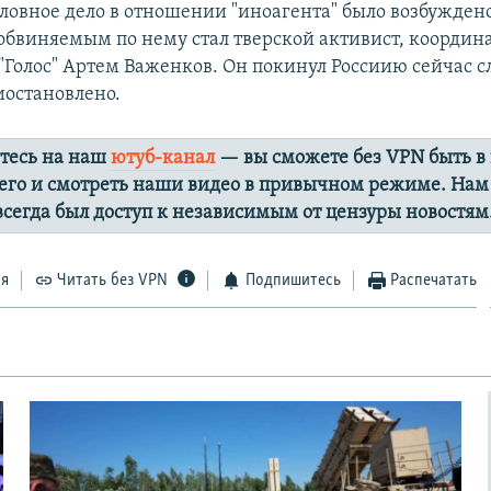
ловное дело в отношении "иноагента" было возбуждено
 обвиняемым по нему стал тверской активист, координ
Голос"
Артем Важенков. Он покинул Россиию сейчас с
иостановлено.
тесь на наш
ютуб-канал
— вы сможете без VPN быть в
го и смотреть наши видео в привычном режиме. Нам
 всегда был доступ к независимым от цензуры новостям
ся
Читать без VPN
Подпишитесь
Распечатать