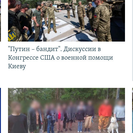
"Путин – бандит". Дискуссии в
Конгрессе США о военной помощи
Киеву