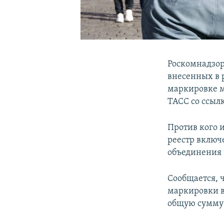
Роскомнадзор
внесенных в 
маркировке м
ТАСС со ссыл
Против кого 
реестр включе
объединения 
Сообщается, ч
маркировки в
общую сумму 