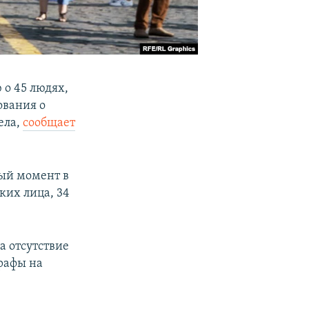
о 45 людях,
ования о
ела,
сообщает
ный момент в
ких лица, 34
а отсутствие
рафы на