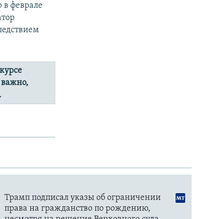
 в феврале
атор
ледствием
 курсе
 важно,
.