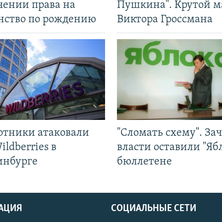
чении права на
Пушкина". Крутой 
нство по рождению
Виктора Гроссмана
отники атаковали
"Сломать схему". За
ildberries в
власти оставили "Ябл
инбурге
бюллетене
АЦИЯ
СОЦИАЛЬНЫЕ СЕТИ