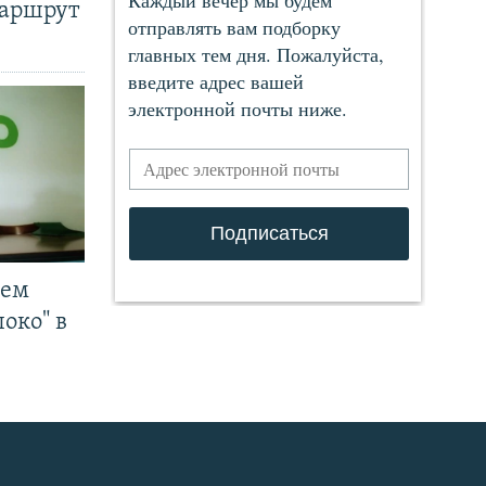
маршрут
чем
око" в