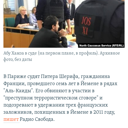
РАСПИСАНИЕ ВЕЩАНИЯ
ПОДПИШИТЕСЬ НА РАССЫЛКУ
СОЦИАЛЬНЫЕ СЕТИ
Абу Хамза в суде (на первом плане, в профиль). Архивное
фото, без даты
Все сайты РСЕ/РС
В Париже судят Питера Шерифа, гражданина
Франции, проведшего семь лет в Йемене в рядах
"Аль-Каиды". Его обвиняют в участии в
"преступном террористическом сговоре" и
подозревают в удержании трех французских
заложников, похищенных в Йемене в 2011 году,
пишет
Радио Свобода.