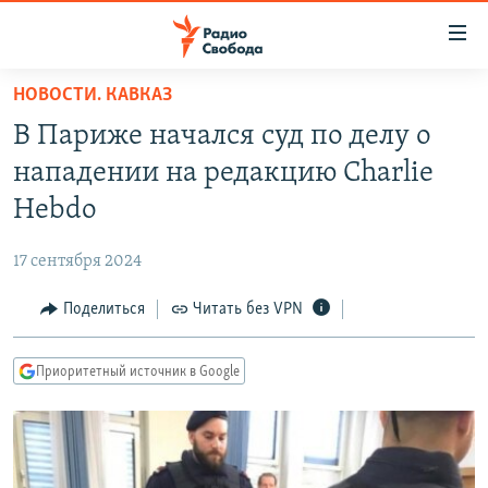
Ссылки
для
упрощенного
НОВОСТИ. КАВКАЗ
ПРОГРАММЫ
доступа
В Париже начался суд по делу о
ПОДКАСТЫ
Вернуться
нападении на редакцию Charlie
к
АВТОРСКИЕ ПРОЕКТЫ
Hebdo
основному
ЦИТАТЫ СВОБОДЫ
содержанию
17 сентября 2024
Вернутся
МНЕНИЯ
к
Поделиться
Читать без VPN
КУЛЬТУРА
главной
навигации
IDEL.РЕАЛИИ
Приоритетный источник в Google
Вернутся
КАВКАЗ.РЕАЛИИ
к
СЕВЕР.РЕАЛИИ
поиску
СИБИРЬ.РЕАЛИИ