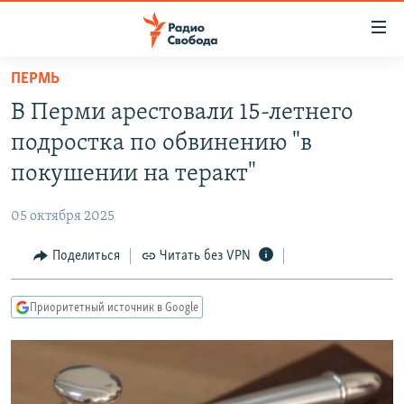
Ссылки
для
упрощенного
ПЕРМЬ
ПРОГРАММЫ
доступа
В Перми арестовали 15-летнего
ПОДКАСТЫ
Вернуться
подростка по обвинению "в
к
АВТОРСКИЕ ПРОЕКТЫ
покушении на теракт"
основному
ЦИТАТЫ СВОБОДЫ
содержанию
05 октября 2025
Вернутся
МНЕНИЯ
к
Поделиться
Читать без VPN
КУЛЬТУРА
главной
навигации
IDEL.РЕАЛИИ
Приоритетный источник в Google
Вернутся
КАВКАЗ.РЕАЛИИ
к
СЕВЕР.РЕАЛИИ
поиску
СИБИРЬ.РЕАЛИИ