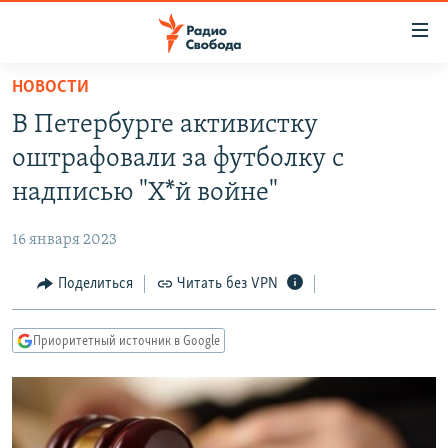
Ссылки
для
упрощенного
НОВОСТИ
ПРОГРАММЫ
доступа
В Петербурге активистку
ПОДКАСТЫ
Вернуться
оштрафовали за футболку с
к
АВТОРСКИЕ ПРОЕКТЫ
надписью "Х*й войне"
основному
ЦИТАТЫ СВОБОДЫ
содержанию
16 января 2023
Вернутся
МНЕНИЯ
к
Поделиться
Читать без VPN
КУЛЬТУРА
главной
навигации
IDEL.РЕАЛИИ
Приоритетный источник в Google
Вернутся
КАВКАЗ.РЕАЛИИ
к
СЕВЕР.РЕАЛИИ
поиску
СИБИРЬ.РЕАЛИИ