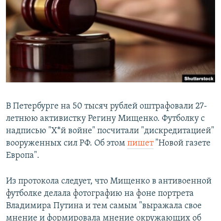
РАСПИСАНИЕ ВЕЩАНИЯ
ПОДПИШИТЕСЬ НА РАССЫЛКУ
СОЦИАЛЬНЫЕ СЕТИ
В Петербурге на 50 тысяч рублей оштрафовали 27-
летнюю активистку Регину Мищенко. Футболку с
Все сайты РСЕ/РС
надписью "Х*й войне" посчитали "дискредитацией"
вооруженных сил РФ. Об этом
пишет
"Новой газете
Европа".
Из протокола следует, что Мищенко в антивоенной
футболке делала фотографию на фоне портрета
Владимира Путина и тем самым "выражала свое
мнение и формировала мнение окружающих об