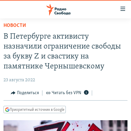
Ссылки
для
упрощенного
НОВОСТИ
ПРОГРАММЫ
доступа
В Петербурге активисту
ПОДКАСТЫ
Вернуться
назначили ограничение свободы
к
АВТОРСКИЕ ПРОЕКТЫ
за букву Z и свастику на
основному
ЦИТАТЫ СВОБОДЫ
содержанию
памятнике Чернышевскому
Вернутся
МНЕНИЯ
к
23 августа 2022
КУЛЬТУРА
главной
Поделиться
Читать без VPN
навигации
IDEL.РЕАЛИИ
Вернутся
КАВКАЗ.РЕАЛИИ
к
Приоритетный источник в Google
СЕВЕР.РЕАЛИИ
поиску
СИБИРЬ.РЕАЛИИ