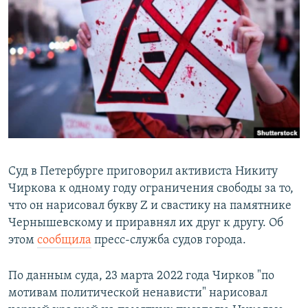
РАСПИСАНИЕ ВЕЩАНИЯ
ПОДПИШИТЕСЬ НА РАССЫЛКУ
СОЦИАЛЬНЫЕ СЕТИ
Все сайты РСЕ/РС
Суд в Петербурге приговорил активиста Никиту
Чиркова к одному году ограничения свободы за то,
что он нарисовал букву Z и свастику на памятнике
Чернышевскому и приравнял их друг к другу. Об
этом
сообщила
пресс-служба судов города.
По данным суда, 23 марта 2022 года Чирков "по
мотивам политической ненависти" нарисовал