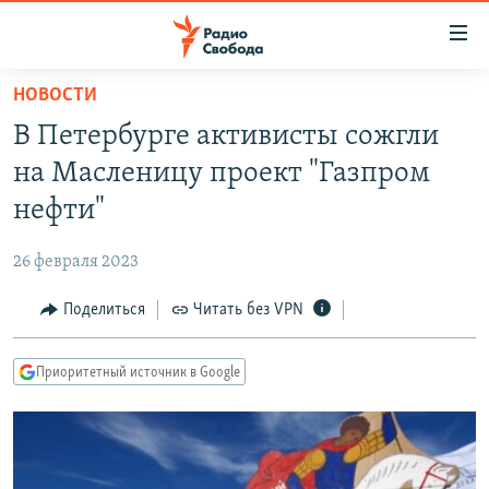
Ссылки
для
упрощенного
НОВОСТИ
ПРОГРАММЫ
доступа
В Петербурге активисты сожгли
ПОДКАСТЫ
Вернуться
на Масленицу проект "Газпром
к
АВТОРСКИЕ ПРОЕКТЫ
нефти"
основному
ЦИТАТЫ СВОБОДЫ
содержанию
26 февраля 2023
Вернутся
МНЕНИЯ
к
Поделиться
Читать без VPN
КУЛЬТУРА
главной
навигации
IDEL.РЕАЛИИ
Приоритетный источник в Google
Вернутся
КАВКАЗ.РЕАЛИИ
к
СЕВЕР.РЕАЛИИ
поиску
СИБИРЬ.РЕАЛИИ