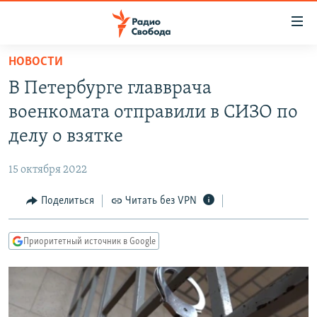
Ссылки
для
упрощенного
НОВОСТИ
ПРОГРАММЫ
доступа
В Петербурге главврача
ПОДКАСТЫ
Вернуться
военкомата отправили в СИЗО по
к
АВТОРСКИЕ ПРОЕКТЫ
делу о взятке
основному
ЦИТАТЫ СВОБОДЫ
содержанию
15 октября 2022
Вернутся
МНЕНИЯ
к
Поделиться
Читать без VPN
КУЛЬТУРА
главной
навигации
IDEL.РЕАЛИИ
Приоритетный источник в Google
Вернутся
КАВКАЗ.РЕАЛИИ
к
СЕВЕР.РЕАЛИИ
поиску
СИБИРЬ.РЕАЛИИ