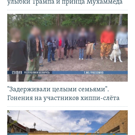
улыбки Трампа и принца Мухаммеда
"Задерживали целыми семьями".
Гонения на участников хиппи-слёта