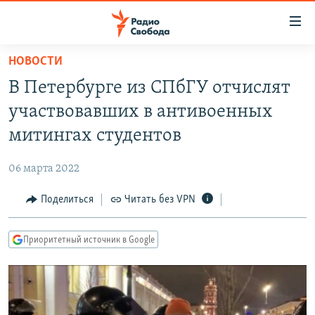
Ссылки
для
упрощенного
НОВОСТИ
ПРОГРАММЫ
доступа
В Петербурге из СПбГУ отчислят
ПОДКАСТЫ
Вернуться
участвовавших в антивоенных
к
АВТОРСКИЕ ПРОЕКТЫ
митингах студентов
основному
ЦИТАТЫ СВОБОДЫ
содержанию
06 марта 2022
Вернутся
МНЕНИЯ
к
Поделиться
Читать без VPN
КУЛЬТУРА
главной
навигации
IDEL.РЕАЛИИ
Приоритетный источник в Google
Вернутся
КАВКАЗ.РЕАЛИИ
к
СЕВЕР.РЕАЛИИ
поиску
СИБИРЬ.РЕАЛИИ