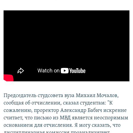
Председатель студсовета вуза Михаил Мочалов,
сообщая об отчислении, сказал студентам: "К
сожалению, проректор Александр Бабич искренне
считает, что письмо из МВД является неоспоримым
основанием для отчисления. Я могу сказать, что
дисциплинарная комиссия проанализирует