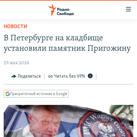
Ссылки
для
упрощенного
НОВОСТИ
ПРОГРАММЫ
доступа
В Петербурге на кладбище
ПОДКАСТЫ
Вернуться
установили памятник Пригожину
к
АВТОРСКИЕ ПРОЕКТЫ
основному
29 мая 2024
ЦИТАТЫ СВОБОДЫ
содержанию
Вернутся
МНЕНИЯ
Поделиться
Читать без VPN
к
КУЛЬТУРА
главной
Приоритетный источник в Google
навигации
IDEL.РЕАЛИИ
Вернутся
КАВКАЗ.РЕАЛИИ
к
СЕВЕР.РЕАЛИИ
поиску
СИБИРЬ.РЕАЛИИ