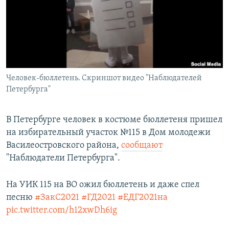
РАСПИСАНИЕ ВЕЩАНИЯ
ПОДПИШИТЕСЬ НА РАССЫЛКУ
СОЦИАЛЬНЫЕ СЕТИ
Человек-бюллетень. Скриншот видео "Наблюдателей
Петербурга"
В Петербурге человек в костюме бюллетеня пришел
Все сайты РСЕ/РС
на избирательный участок №115 в Дом молодежи
Василеостровского района,
сообщают
"Наблюдатели Петербурга".
На УИК 115 на ВО ожил бюллетень и даже спел
песню
#ЗакС2021
#ГД2021
#ЕДГ2021на
pic.twitter.com/h12xwDh6ig