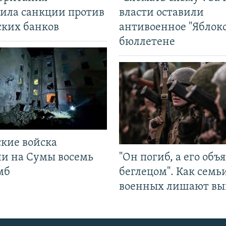
ила санкции против
власти оставили
ских банков
антивоенное "Яблоко
бюллетене
ские войска
ли на Сумы восемь
"Он погиб, а его объ
мб
беглецом". Как семь
военных лишают вы