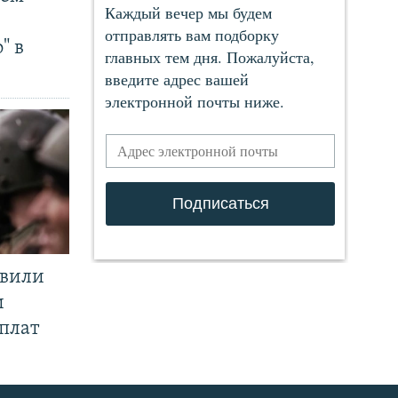
" в
явили
и
плат