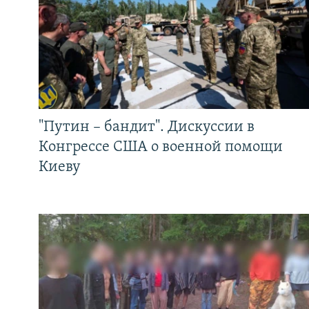
"Путин – бандит". Дискуссии в
Конгрессе США о военной помощи
Киеву