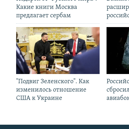
Какие книги Москва
расшир
предлагает сербам
россий
"Подвиг Зеленского". Как
Россий
изменилось отношение
сброси
США к Украине
авиабо