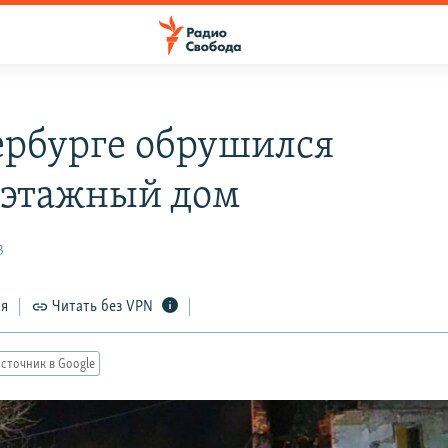
ербурге обрушился
этажный дом
3
ся
Читать без VPN
сточник в Google