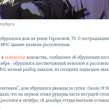
тербурга
обрушился дом на улице Гороховой, 73. О пострадавши
в МЧС здание назвали расселенным.
я в
заявлении
ведомства, сообщение об обрушении пос
кабря - обрушился шестиэтажный нежилой и расселен
ЧС начали разбор завалов, из соседних подъездов эва
онтанки", дом обрушился дважды за сутки. Около 19:30
щало, что на первом этаже рухнула часть несущей стен
 расселен в октябре, 18 декабря оттуда выехали остав
.