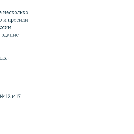
е несколько
ю и просили
иссии
 здание
ых -
 12 и 17