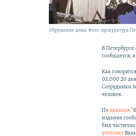
Обрушение дома. Фото: прокуратура Пе
В Петербурге 
сообщается, 
Как говоритс
02:000 20 де
Сотрудники М
человек.
По
данным
"Ф
издание сооб
был частично
уточняет
Baza