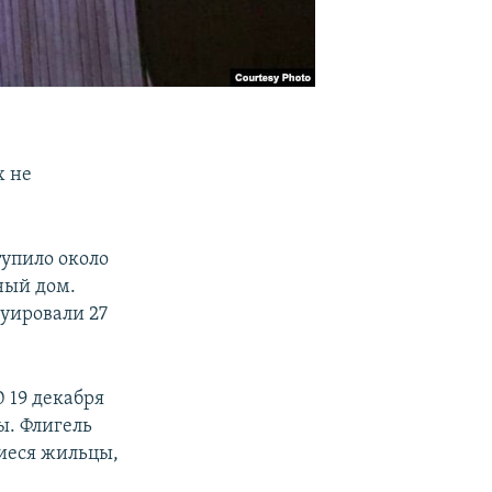
х не
тупило около
ный дом.
куировали 27
 19 декабря
ы. Флигель
шиеся жильцы,