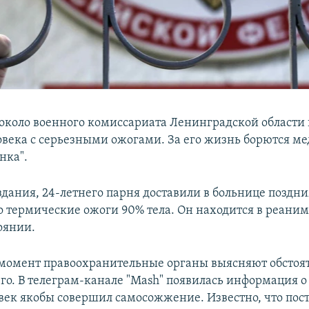
 около военного комиссариата Ленинградской области
овека с серьезными ожогами. За его жизнь борются ме
нка".
дания, 24-летнего парня доставили в больнице поздн
го термические ожоги 90% тела. Он находится в реани
оянии.
момент правоохранительные органы выясняют обстоят
о. В телеграм-канале "Mash" появилась информация о 
век якобы совершил самосожжение. Известно, что по