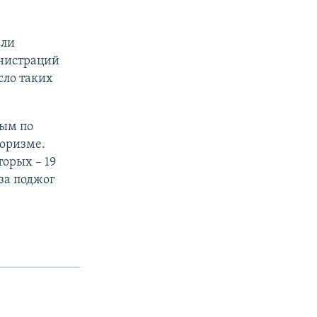
али
инистраций
сло таких
ным по
роризме.
орых – 19
за поджог