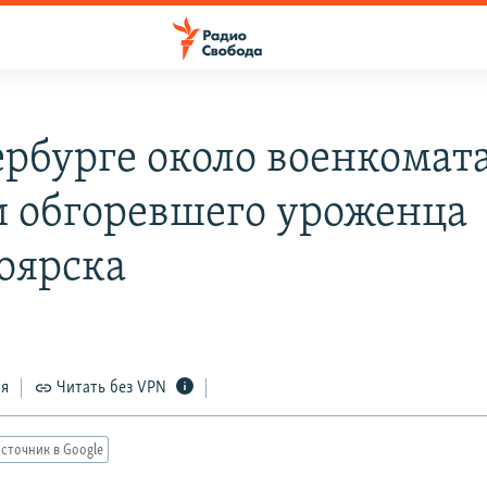
ербурге около военкомат
 обгоревшего уроженца
оярска
ся
Читать без VPN
сточник в Google