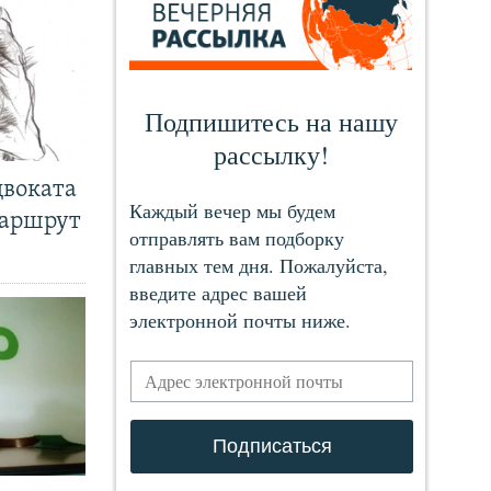
двоката
маршрут