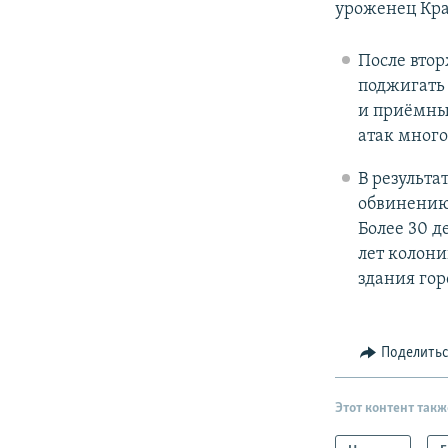
уроженец Кра
После втор
поджигать
и приёмные
атак много
В результа
обвинению 
Более 30 д
лет колон
здания гор
Поделить
Этот контент такж