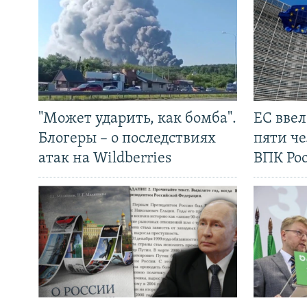
"Может ударить, как бомба".
ЕС вве
Блогеры – о последствиях
пяти че
атак на Wildberries
ВПК Ро