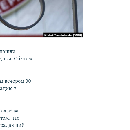
 нашли
дики. Об этом
им вечером 30
мацию в
ельства
том, что
страдавший