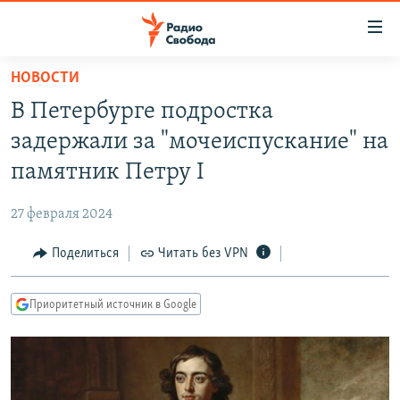
Ссылки
для
упрощенного
НОВОСТИ
ПРОГРАММЫ
доступа
В Петербурге подростка
ПОДКАСТЫ
Вернуться
задержали за "мочеиспускание" на
к
АВТОРСКИЕ ПРОЕКТЫ
памятник Петру I
основному
ЦИТАТЫ СВОБОДЫ
содержанию
27 февраля 2024
Вернутся
МНЕНИЯ
к
Поделиться
Читать без VPN
КУЛЬТУРА
главной
навигации
IDEL.РЕАЛИИ
Приоритетный источник в Google
Вернутся
КАВКАЗ.РЕАЛИИ
к
СЕВЕР.РЕАЛИИ
поиску
СИБИРЬ.РЕАЛИИ