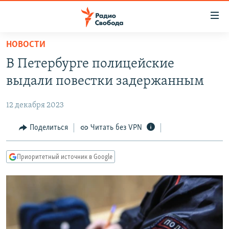
Ссылки
для
упрощенного
НОВОСТИ
ПРОГРАММЫ
доступа
В Петербурге полицейские
ПОДКАСТЫ
Вернуться
выдали повестки задержанным
к
АВТОРСКИЕ ПРОЕКТЫ
основному
12 декабря 2023
ЦИТАТЫ СВОБОДЫ
содержанию
Вернутся
МНЕНИЯ
Поделиться
Читать без VPN
к
КУЛЬТУРА
главной
Приоритетный источник в Google
навигации
IDEL.РЕАЛИИ
Вернутся
КАВКАЗ.РЕАЛИИ
к
СЕВЕР.РЕАЛИИ
поиску
СИБИРЬ.РЕАЛИИ