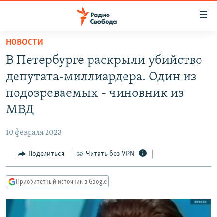
Ссылки
для
упрощенного
НОВОСТИ
ПРОГРАММЫ
доступа
В Петербурге раскрыли убийство
ПОДКАСТЫ
Вернуться
депутата-миллиардера. Один из
к
АВТОРСКИЕ ПРОЕКТЫ
подозреваемых - чиновник из
основному
ЦИТАТЫ СВОБОДЫ
содержанию
МВД
Вернутся
МНЕНИЯ
к
10 февраля 2023
КУЛЬТУРА
главной
Поделиться
Читать без VPN
навигации
IDEL.РЕАЛИИ
Вернутся
КАВКАЗ.РЕАЛИИ
к
Приоритетный источник в Google
СЕВЕР.РЕАЛИИ
поиску
СИБИРЬ.РЕАЛИИ