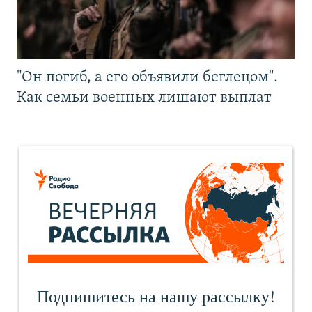
"Он погиб, а его объявили беглецом".
Как семьи военных лишают выплат