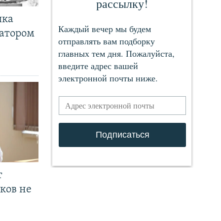
чка
ратором
т
ков не