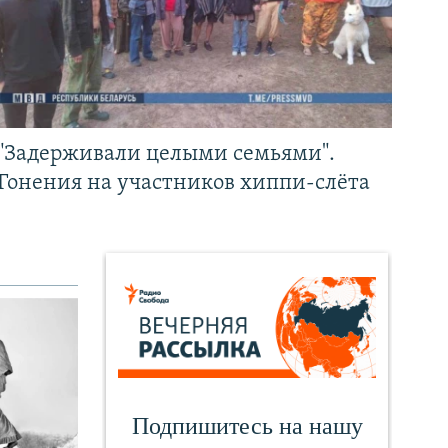
"Задерживали целыми семьями".
Гонения на участников хиппи-слёта