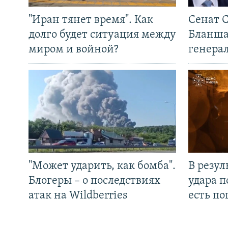
"Иран тянет время". Как
Сенат 
долго будет ситуация между
Бланша
миром и войной?
генера
"Может ударить, как бомба".
В резул
Блогеры – о последствиях
удара п
атак на Wildberries
есть п