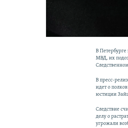
В Петербурге
МВД, их подо
Следственном
В пресс-рели
идет о полко
юстиции Зай
Следствие сч
делу о растра
угрожали воз