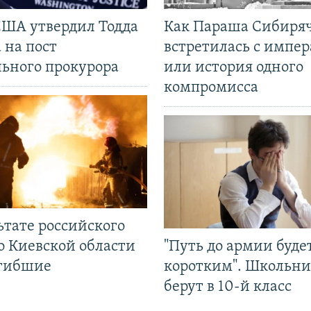
США утвердил Тодда
Как Параша Сибиря
 на пост
встретилась с импе
льного прокурора
или история одного
компромисса
ьтате российского
о Киевской области
"Путь до армии буде
огибшие
коротким". Школьни
берут в 10-й класс