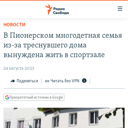
Ссылки
для
упрощенного
НОВОСТИ
ПРОГРАММЫ
доступа
В Пионерском многодетная семья
ПОДКАСТЫ
Вернуться
из-за треснувшего дома
к
АВТОРСКИЕ ПРОЕКТЫ
вынуждена жить в спортзале
основному
ЦИТАТЫ СВОБОДЫ
содержанию
24 августа 2023
Вернутся
МНЕНИЯ
к
Поделиться
Читать без VPN
КУЛЬТУРА
главной
навигации
IDEL.РЕАЛИИ
Приоритетный источник в Google
Вернутся
КАВКАЗ.РЕАЛИИ
к
СЕВЕР.РЕАЛИИ
поиску
СИБИРЬ.РЕАЛИИ