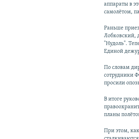
аппараты в э
самолётом, п
Раньше приез
Лобковский, 
"Нудоль". Те
Единой дежур
По словам ди
сотрудники Ф
просили опозн
В итоге руко
правоохранит
планы полёто
При этом, ка
сталкиваются