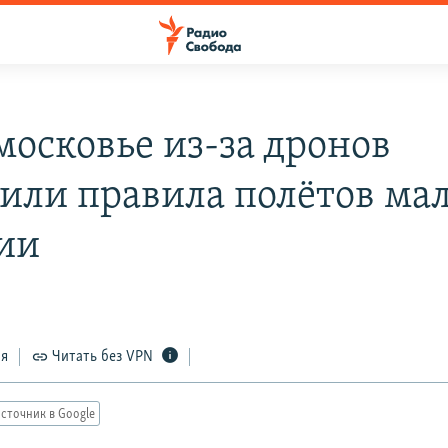
московье из-за дронов
или правила полётов ма
ии
ся
Читать без VPN
сточник в Google