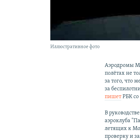
Иллюстративное фото
Аэродромы Мо
полётах не т
за того, что
за беспилотн
пишет
РБК со
В руководстве
аэроклуба "Па
летящих к Мо
проверку и з