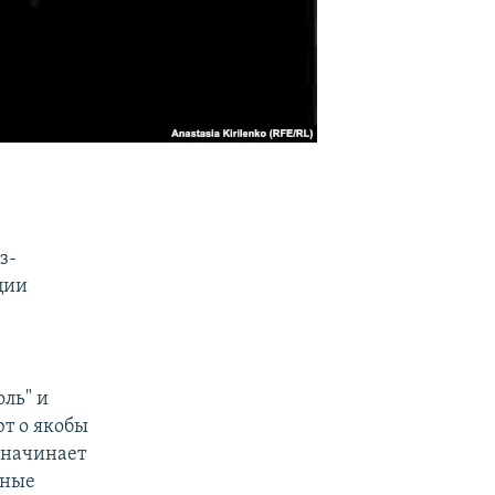
з-
ции
оль" и
ют о якобы
 начинает
ьные