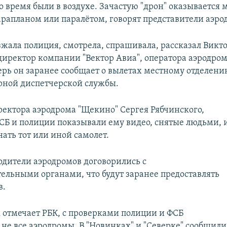
то время были в воздухе. Зачастую "дрон" оказывается
арапланом или паралётом, говорят представители аэро
жала полиция, смотрела, спрашивала, рассказал Викт
директор компании "Вектор Авиа", оператора аэродро
перь он заранее сообщает о вылетах местному отделен
ной диспетчерской службы.
ректора аэродрома "Щекино" Сергея Рябчинского,
СБ и полиции показывали ему видео, снятые людьми, 
ать тот или иной самолет.
водители аэродромов договорились с
ельными органами, что будут заранее предоставлять
в.
к отмечает РБК, с проверками полиции и ФСБ
 не все аэродромы. В "Новинках" и "Северке" сообщили