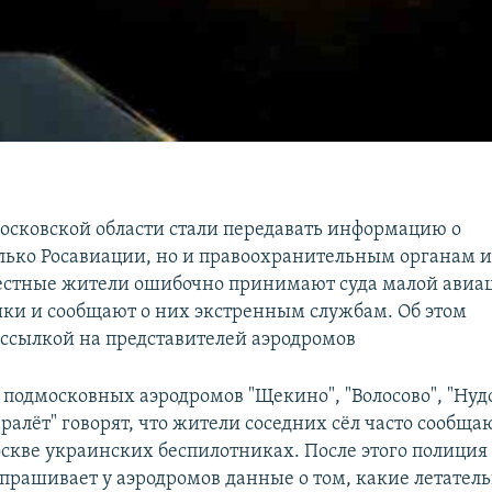
сковской области стали передавать информацию о
олько Росавиации, но и правоохранительным органам и
 местные жители ошибочно принимают суда малой авиа
ики и сообщают о них экстренным службам. Об этом
 ссылкой на представителей аэродромов
 подмосковных аэродромов "Щекино", "Волосово", "Нуд
ралёт" говорят, что жители соседних сёл часто сообща
скве украинских беспилотниках. После этого полиция
апрашивает у аэродромов данные о том, какие летател