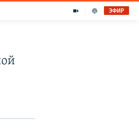
ЭФИР
лой