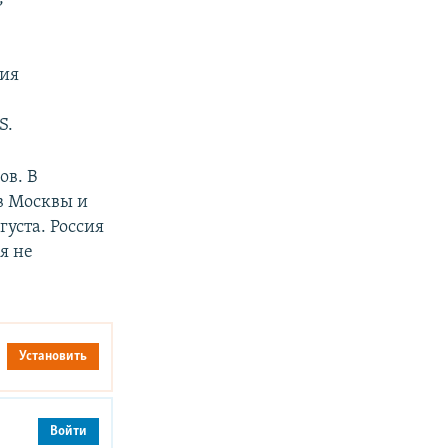
ния
S.
ов. В
в Москвы и
густа. Россия
я не
Установить
Войти