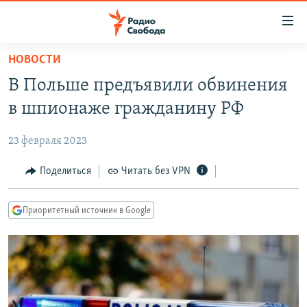
Ссылки
для
упрощенного
НОВОСТИ
ПРОГРАММЫ
доступа
В Польше предъявили обвинения
ПОДКАСТЫ
Вернуться
в шпионаже гражданину РФ
к
АВТОРСКИЕ ПРОЕКТЫ
основному
23 февраля 2023
ЦИТАТЫ СВОБОДЫ
содержанию
Вернутся
МНЕНИЯ
Поделиться
Читать без VPN
к
КУЛЬТУРА
главной
Приоритетный источник в Google
навигации
IDEL.РЕАЛИИ
Вернутся
КАВКАЗ.РЕАЛИИ
к
СЕВЕР.РЕАЛИИ
поиску
СИБИРЬ.РЕАЛИИ