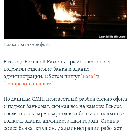
РАСПИСАНИЕ ВЕЩАНИЯ
ПОДПИШИТЕСЬ НА РАССЫЛКУ
СОЦИАЛЬНЫЕ СЕТИ
Иллюстративное фото
В городе Большой Камень Приморского края
подожгли отделение банка и здание
Все сайты РСЕ/РС
администрации. Об этом пишут
"База"
и
"Осторожно новости"
.
По данным СМИ, неизвестный разбил стекло офиса
и поджег банкомат, снимая все на камеру. Вскоре
после этого в паре кварталов от банка он попытался
поджечь здание администрации города. Огонь в
офисе банка потушен, у администрации работает