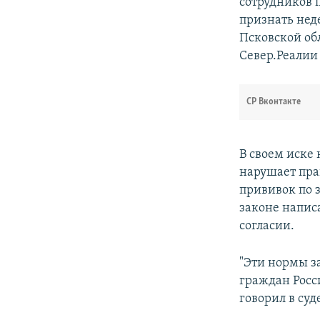
сотрудников 
признать нед
Псковской об
Север.Реалии
СР Вконтакте
В своем иске
нарушает пра
прививок по 
законе напис
согласии.
"Эти нормы з
граждан Росси
говорил в су