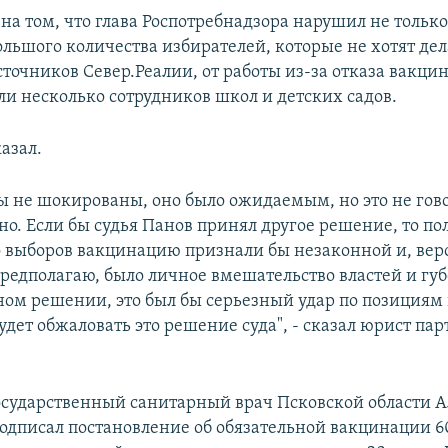
на том, что глава Роспотребнадзора нарушил не только 
ольшого количества избирателей, которые не хотят дел
точников Север.Реалии, от работы из-за отказа вакци
ли несколько сотрудников школ и детских садов.
казал.
 не шокированы, оно было ожидаемым, но это не гово
но. Если бы судья Панов принял другое решение, то по
до выборов вакцинацию признали бы незаконной и, вер
предполагаю, было личное вмешательство властей и гу
ном решении, это был бы серьезный удар по позициям
удет обжаловать это решение суда", - сказал юрист п
осударственный санитарный врач Псковской области 
одписал постановление об обязательной вакцинации 