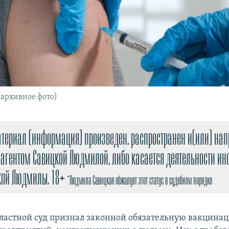
(архивное фото)
териал (информация) произведен, распространен и(или) на
агентом Савицкой Людмилой, либо касается деятельности ин
кой Людмилы. 18+
*Людмила Савицкая обжалует этот статус в судебном порядке
ластной суд признал законной обязательную вакцина