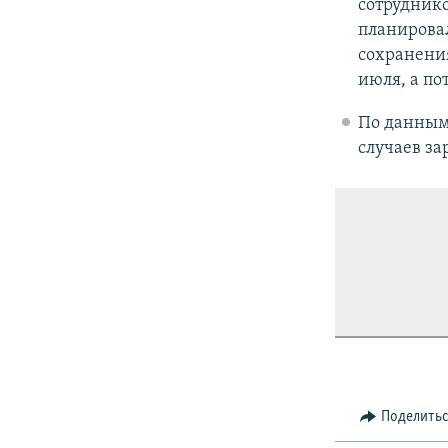
сотрудник
планировал
сохранения
июля, а по
По данным 
случаев за
Поделить