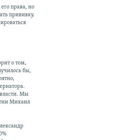
его права, но
ать прививку.
нироваться
рит о том,
лучилось бы,
оятно,
бернатора.
 власти. Мы
артии Михаил
Александр
60%