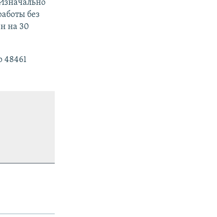
 Изначально
работы без
н на 30
о 48461