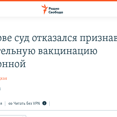
ове суд отказался призна
тельную вакцинацию
онной
цкая
1
ся
Читать без VPN