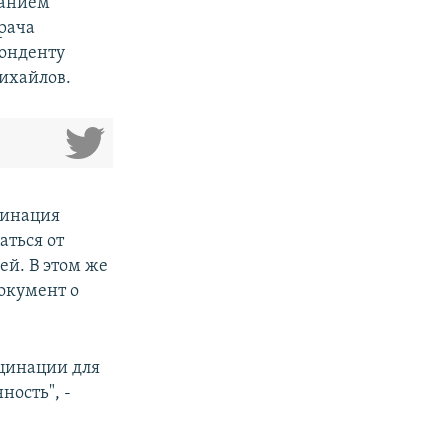
ванием
рача
понденту
ихайлов.
цинация
аться от
й. В этом же
окумент о
цинации для
ность", -