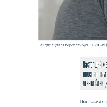
Вакцинация от коронавируса COVID-19 
Настоящий ма
иностранным 
агента Савиц
Псковский об