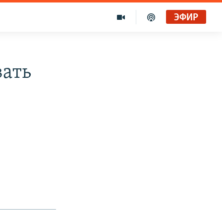
ЭФИР
вать