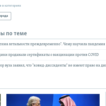
е в категориях
орода
ы по теме
ения летальности преждевременно". Чему научила пандемия
дики продавали сертификаты о вакцинации против COVID
тор вуза заявил, что "ковид-диссиденты" не имеют право на д