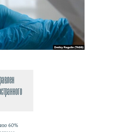
правлен
остранного
цию 60%