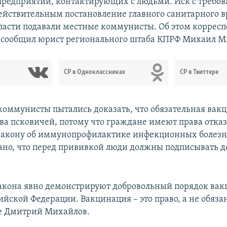
предприятий, контактирующих с людьми. Иск с требо
ействительным постановление главного санитарного в
ласти подавали местные коммунисты. Об этом коррес
 сообщил юрист регионального штаба КПРФ Михаил М
СР в Одноклассниках
СР в Твиттере
 коммунисты пытались доказать, что обязательная вак
ва псковичей, потому что граждане имеют права отказ
закону об иммунопрофилактике инфекционных болезне
ано, что перед прививкой люди должны подписывать д
акона явно демонстрируют добровольный порядок вак
йской Федерации. Вакцинация – это право, а не обязан
де Дмитрий Михайлов.