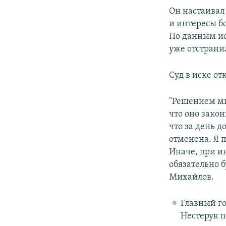
Он настаивал 
и интересы б
По данным ис
уже отстрани
Суд в иске от
"Решением мы
что оно закон
что за день 
отменена. Я 
Иначе, при и
обязательно б
Михайлов.
Главный г
Нестерук п