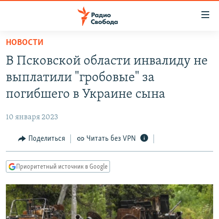
Ссылки
для
упрощенного
НОВОСТИ
ПРОГРАММЫ
доступа
В Псковской области инвалиду не
ПОДКАСТЫ
Вернуться
выплатили "гробовые" за
к
АВТОРСКИЕ ПРОЕКТЫ
погибшего в Украине сына
основному
ЦИТАТЫ СВОБОДЫ
содержанию
10 января 2023
Вернутся
МНЕНИЯ
к
Поделиться
Читать без VPN
КУЛЬТУРА
главной
навигации
IDEL.РЕАЛИИ
Приоритетный источник в Google
Вернутся
КАВКАЗ.РЕАЛИИ
к
СЕВЕР.РЕАЛИИ
поиску
СИБИРЬ.РЕАЛИИ