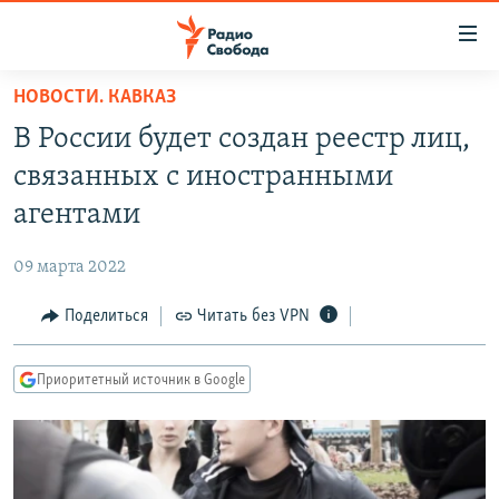
Ссылки
для
упрощенного
НОВОСТИ. КАВКАЗ
ПРОГРАММЫ
доступа
В России будет создан реестр лиц,
ПОДКАСТЫ
Вернуться
связанных с иностранными
к
АВТОРСКИЕ ПРОЕКТЫ
агентами
основному
ЦИТАТЫ СВОБОДЫ
содержанию
09 марта 2022
Вернутся
МНЕНИЯ
к
Поделиться
Читать без VPN
КУЛЬТУРА
главной
навигации
IDEL.РЕАЛИИ
Приоритетный источник в Google
Вернутся
КАВКАЗ.РЕАЛИИ
к
СЕВЕР.РЕАЛИИ
поиску
СИБИРЬ.РЕАЛИИ