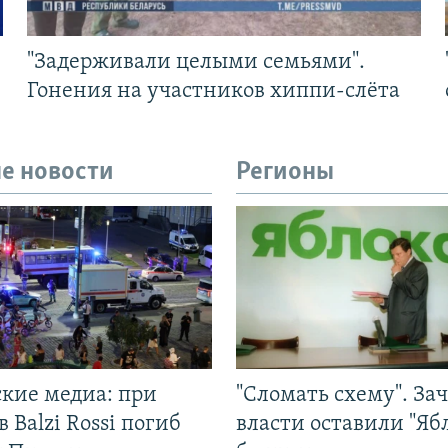
"Задерживали целыми семьями".
Гонения на участников хиппи-слёта
е новости
Регионы
ские медиа: при
"Сломать схему". За
в Balzi Rossi погиб
власти оставили "Ябл