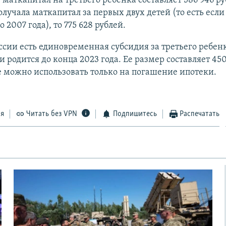
у маткапитал на третьего ребенка составляет 586 946 ру
олучала маткапитал за первых двух детей (то есть если
 2007 года), то 775 628 рублей.
ссии есть единовременная субсидия за третьего ребенк
и родится до конца 2023 года. Ее размер составляет 45
е можно использовать только на погашение ипотеки.
ся
Читать без VPN
Подпишитесь
Распечатать