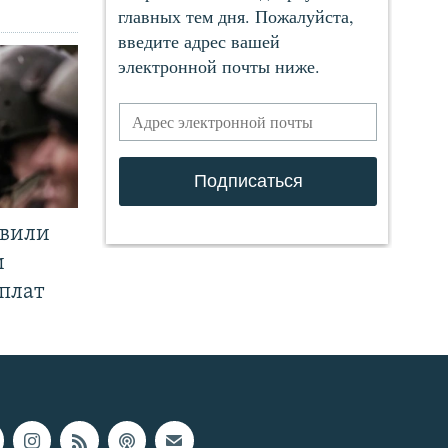
явили
и
плат