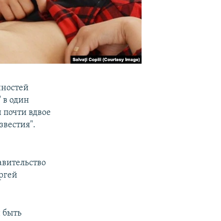
нностей
 в один
 почти вдвое
звестия".
авительство
ргей
 быть