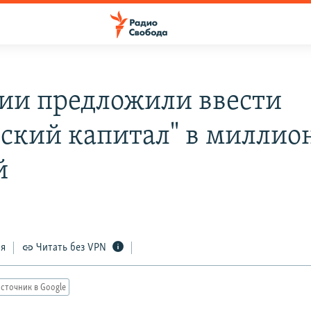
сии предложили ввести
вский капитал" в миллио
й
ся
Читать без VPN
сточник в Google