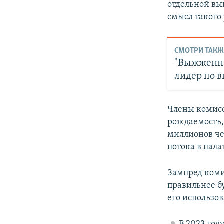
отдельной вы
смысл такого
СМОТРИ ТАКЖ
"Выжженная
лидер по 
Члены комисс
рождаемость,
миллионов че
потока в пал
Зампред коми
правильнее б
его использо