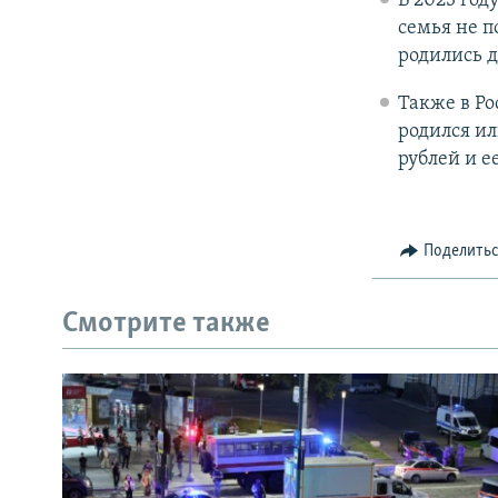
В 2023 год
семья не п
родились до
Также в Ро
родился ил
рублей и е
Поделить
Смотрите также