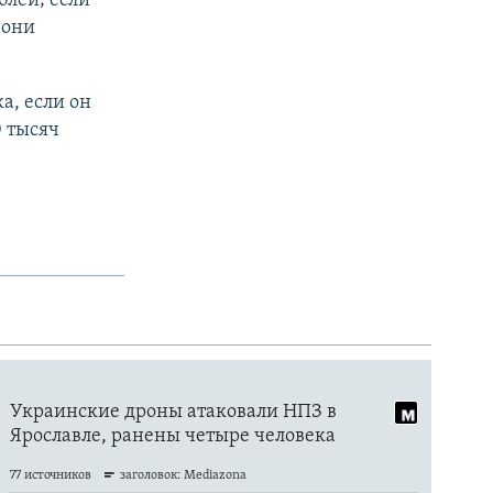
блей; если
 они
а, если он
0 тысяч