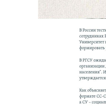
В России тест
сотрудниках 
Университет 
формировать 
В РГСУ ожида
организации 
населения". 
утверждается,
Как объясняе
формате СС-СУ
а СУ – социал