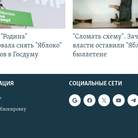
"Родина"
"Сломать схему". За
вала снять "Яблоко"
власти оставили "Ябл
ов в Госдуму
бюллетене
АЦИЯ
СОЦИАЛЬНЫЕ СЕТИ
ь
 блокировку