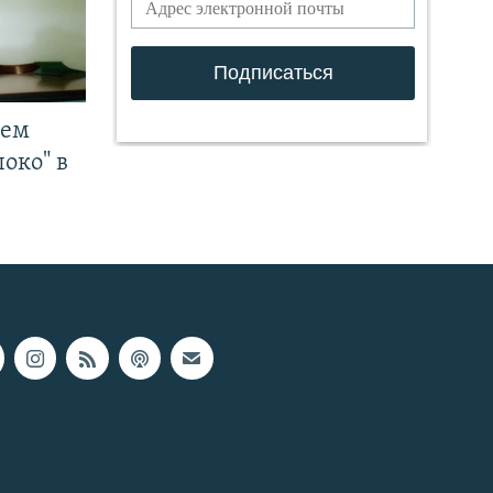
чем
око" в