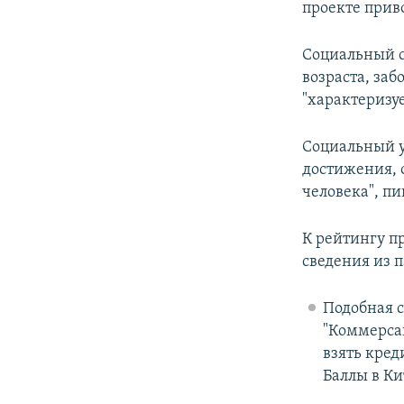
проекте приво
Социальный ст
возраста, заб
"характеризуе
Социальный у
достижения, 
человека", пи
К рейтингу п
сведения из 
Подобная с
"Коммерсан
взять кред
Баллы в Ки