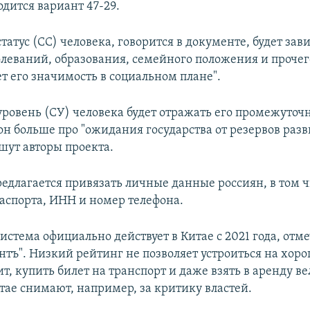
дится вариант 47-29.
атус (СС) человека, говорится в документе, будет зави
олеваний, образования, семейного положения и прочего
т его значимость в социальном плане".
ровень (СУ) человека будет отражать его промежуточ
он больше про "ожидания государства от резервов раз
шут авторы проекта.
редлагается привязать личные данные россиян, в том 
паспорта, ИНН и номер телефона.
истема официально действует в Китае с 2021 года, отм
тъ". Низкий рейтинг не позволяет устроиться на хоро
ит, купить билет на транспорт и даже взять в аренду ве
тае снимают, например, за критику властей.