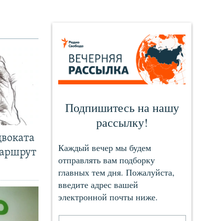
двоката
маршрут