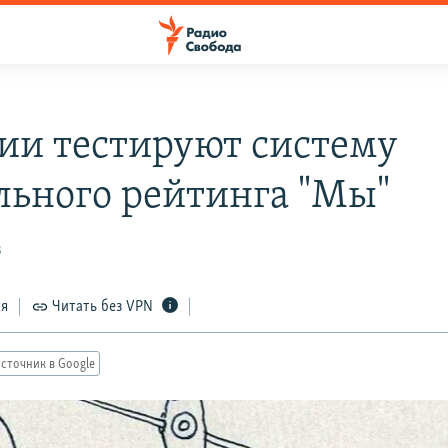
сии тестируют систему
льного рейтинга "Мы"
3
ся
Читать без VPN
сточник в Google