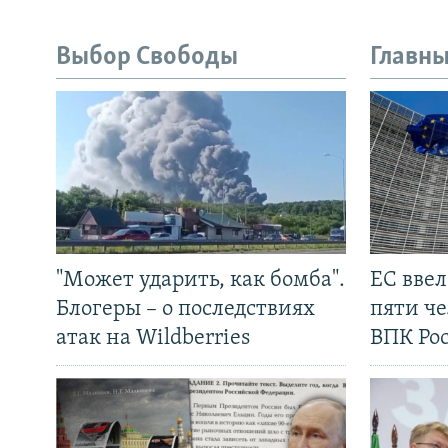
Выбор Свободы
Главны
"Может ударить, как бомба".
ЕС вве
Блогеры – о последствиях
пяти че
атак на Wildberries
ВПК Ро