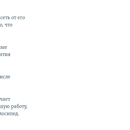
сеть от его
, что
ные
вития
числе
ечает
шую работу,
лосипед.