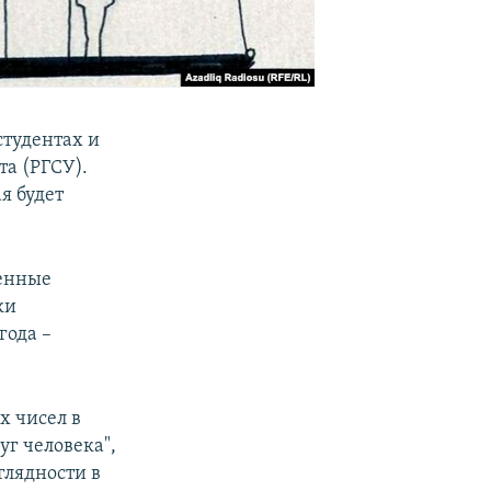
студентах и
та (РГСУ).
я будет
венные
ки
года –
х чисел в
уг человека",
глядности в