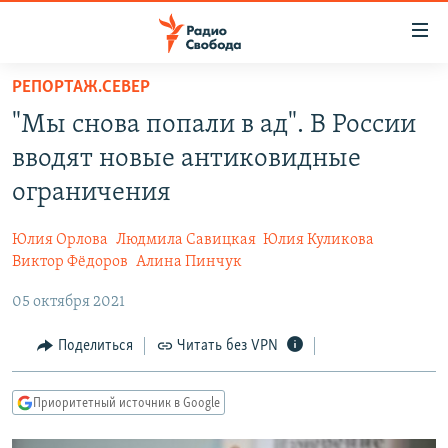
Ссылки
для
упрощенного
РЕПОРТАЖ.СЕВЕР
ПРОГРАММЫ
доступа
"Мы снова попали в ад". В России
ПОДКАСТЫ
Вернуться
вводят новые антиковидные
к
АВТОРСКИЕ ПРОЕКТЫ
ограничения
основному
ЦИТАТЫ СВОБОДЫ
содержанию
Юлия Орлова
Людмила Савицкая
Юлия Куликова
Вернутся
МНЕНИЯ
Виктор Фёдоров
Алина Пинчук
к
КУЛЬТУРА
главной
05 октября 2021
навигации
IDEL.РЕАЛИИ
Поделиться
Читать без VPN
Вернутся
КАВКАЗ.РЕАЛИИ
к
СЕВЕР.РЕАЛИИ
поиску
Приоритетный источник в Google
СИБИРЬ.РЕАЛИИ