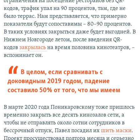
ограничения на посещение ресторанов без QR-
кодов, трафик упал на 90 процентов, там, где не
было террас. Нам представляется, что примерно
показатели будут сопоставимы – 80–90 процентов.
В таких условиях закрыться даже будет выгодней. В
Нижнем Новгороде летом, после введения QR-
кодов
закрылась
на время половина кинотеатров, –
вспоминает он.
В целом, если сравнивать с
доковидным 2019 годом, падение
составило 50% от того, что мы имеем
В марте 2020 года Поникаровскому тоже пришлось
временно закрыть все десять кинозалов сети, а
чтобы не отправлять около сотни сотрудников в
бессрочный отпуск, Павел посадил их
шить маски
.
Проект просуществовал полтора месяца и серьезно