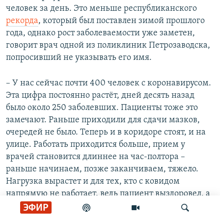
человек за день. Это меньше республиканского
рекорда
, который был поставлен зимой прошлого
года, однако рост заболеваемости уже заметен,
говорит врач одной из поликлиник Петрозаводска,
попросивший не указывать его имя.
– У нас сейчас почти 400 человек с коронавирусом.
Эта цифра постоянно растёт, дней десять назад
было около 250 заболевших. Пациенты тоже это
замечают. Раньше приходили для сдачи мазков,
очередей не было. Теперь и в коридоре стоят, и на
улице. Работать приходится больше, прием у
врачей становится длиннее на час-полтора –
раньше начинаем, позже заканчиваем, тяжело.
Нагрузка вырастет и для тех, кто с ковидом
напрямую не работает, ведь пациент выздоровел, а
последствия остаются. Люди с пневмонией лечатся
ЭФИР
дольше, им нужно продлевать больничный,