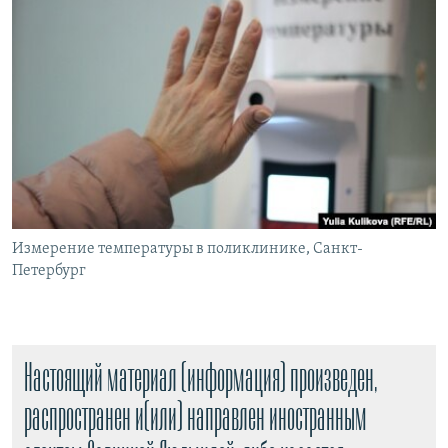
РАСПИСАНИЕ ВЕЩАНИЯ
ПОДПИШИТЕСЬ НА РАССЫЛКУ
СОЦИАЛЬНЫЕ СЕТИ
Все сайты РСЕ/РС
Измерение температуры в поликлинике, Санкт-
Петербург
Настоящий материал (информация) произведен,
распространен и(или) направлен иностранным