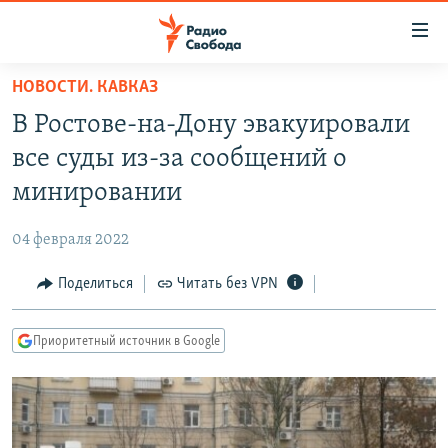
Ссылки
для
упрощенного
НОВОСТИ. КАВКАЗ
ПРОГРАММЫ
доступа
В Ростове-на-Дону эвакуировали
ПОДКАСТЫ
Вернуться
все суды из-за сообщений о
к
АВТОРСКИЕ ПРОЕКТЫ
минировании
основному
ЦИТАТЫ СВОБОДЫ
содержанию
04 февраля 2022
Вернутся
МНЕНИЯ
к
Поделиться
Читать без VPN
КУЛЬТУРА
главной
навигации
IDEL.РЕАЛИИ
Приоритетный источник в Google
Вернутся
КАВКАЗ.РЕАЛИИ
к
СЕВЕР.РЕАЛИИ
поиску
СИБИРЬ.РЕАЛИИ