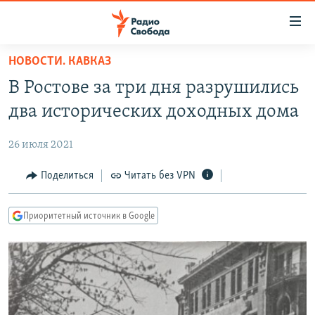
Ссылки
для
упрощенного
НОВОСТИ. КАВКАЗ
ПРОГРАММЫ
доступа
В Ростове за три дня разрушились
ПОДКАСТЫ
Вернуться
два исторических доходных дома
к
АВТОРСКИЕ ПРОЕКТЫ
основному
26 июля 2021
ЦИТАТЫ СВОБОДЫ
содержанию
Вернутся
МНЕНИЯ
Поделиться
Читать без VPN
к
КУЛЬТУРА
главной
Приоритетный источник в Google
навигации
IDEL.РЕАЛИИ
Вернутся
КАВКАЗ.РЕАЛИИ
к
СЕВЕР.РЕАЛИИ
поиску
СИБИРЬ.РЕАЛИИ