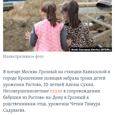
РАСПИСАНИЕ ВЕЩАНИЯ
ПОДПИШИТЕСЬ НА РАССЫЛКУ
СОЦИАЛЬНЫЕ СЕТИ
Иллюстративное фото
Все сайты РСЕ/РС
В поезде Москва-Грозный на станции Кавказской в
городе Кропоткине полиция забрала троих детей
уроженки Ростова, 33-летней Алены Сухих.
Несовершеннолетние
ехали
в сопровождении
бабушки из Ростова-на-Дону в Грозный к
родственникам отца, уроженца Чечни Тимура
Садулаева.