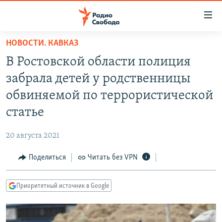
Ссылки
для
упрощенного
НОВОСТИ. КАВКАЗ
ПРОГРАММЫ
доступа
В Ростовской области полиция
ПОДКАСТЫ
Вернуться
забрала детей у родственницы
к
АВТОРСКИЕ ПРОЕКТЫ
обвиняемой по террористической
основному
ЦИТАТЫ СВОБОДЫ
содержанию
статье
Вернутся
МНЕНИЯ
к
20 августа 2021
КУЛЬТУРА
главной
Поделиться
Читать без VPN
навигации
IDEL.РЕАЛИИ
Вернутся
КАВКАЗ.РЕАЛИИ
к
Приоритетный источник в Google
СЕВЕР.РЕАЛИИ
поиску
СИБИРЬ.РЕАЛИИ