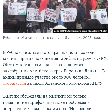
РАСПИСАНИЕ ВЕЩАНИЯ
ПОДПИШИТЕСЬ НА РАССЫЛКУ
СОЦИАЛЬНЫЕ СЕТИ
Рубцовск. Митинг против тарифов 5 февраля 2023 года.
В Рубцовске алтайского края жители провели
митинг против повышения тарифов на услуги ЖКХ.
Все сайты РСЕ/РС
Об этом в телеграме рассказала депутат
заксобрания Алтайского края Вероника Лапина. В
акции приняло участие около 300 человек,
сообщается
на сайте Алтайского крайкома КПРФ.
Жители обсуждали на митинге не только
повышение тарифов, но также проблемы в
энергетике и с вывозом мусора. "Не обошли