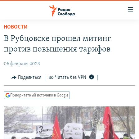
Ссылки
для
упрощенного
НОВОСТИ
ПРОГРАММЫ
доступа
В Рубцовске прошел митинг
ПОДКАСТЫ
Вернуться
против повышения тарифов
к
АВТОРСКИЕ ПРОЕКТЫ
основному
05 февраля 2023
ЦИТАТЫ СВОБОДЫ
содержанию
Вернутся
МНЕНИЯ
Поделиться
Читать без VPN
к
КУЛЬТУРА
главной
Приоритетный источник в Google
навигации
IDEL.РЕАЛИИ
Вернутся
КАВКАЗ.РЕАЛИИ
к
СЕВЕР.РЕАЛИИ
поиску
СИБИРЬ.РЕАЛИИ