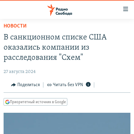
Ссылки
для
упрощенного
НОВОСТИ
ПРОГРАММЫ
доступа
В санкционном списке США
ПОДКАСТЫ
Вернуться
оказались компании из
к
АВТОРСКИЕ ПРОЕКТЫ
расследования "Схем"
основному
ЦИТАТЫ СВОБОДЫ
содержанию
27 августа 2024
Вернутся
МНЕНИЯ
к
Поделиться
Читать без VPN
КУЛЬТУРА
главной
навигации
IDEL.РЕАЛИИ
Приоритетный источник в Google
Вернутся
КАВКАЗ.РЕАЛИИ
к
СЕВЕР.РЕАЛИИ
поиску
СИБИРЬ.РЕАЛИИ