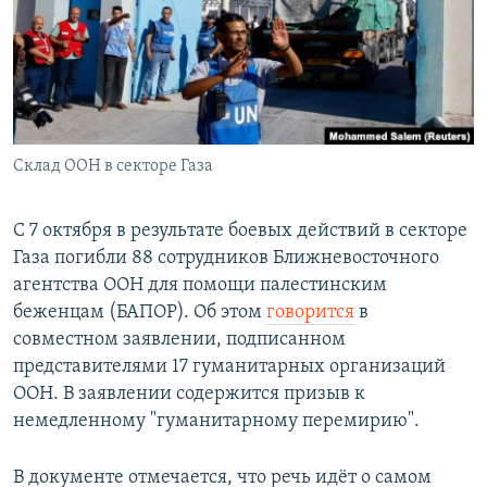
РАСПИСАНИЕ ВЕЩАНИЯ
ПОДПИШИТЕСЬ НА РАССЫЛКУ
СОЦИАЛЬНЫЕ СЕТИ
Склад ООН в секторе Газа
С 7 октября в результате боевых действий в секторе
Газа погибли 88 сотрудников Ближневосточного
Все сайты РСЕ/РС
агентства ООН для помощи палестинским
беженцам (БАПОР). Об этом
говорится
в
совместном заявлении, подписанном
представителями 17 гуманитарных организаций
ООН. В заявлении содержится призыв к
немедленному "гуманитарному перемирию".
В документе отмечается, что речь идёт о самом