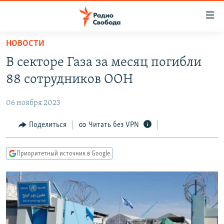
Ссылки
для
упрощенного
НОВОСТИ
ПРОГРАММЫ
доступа
В секторе Газа за месяц погибли
ПОДКАСТЫ
Вернуться
88 сотрудников ООН
к
АВТОРСКИЕ ПРОЕКТЫ
основному
06 ноября 2023
ЦИТАТЫ СВОБОДЫ
содержанию
Вернутся
МНЕНИЯ
Поделиться
Читать без VPN
к
КУЛЬТУРА
главной
Приоритетный источник в Google
навигации
IDEL.РЕАЛИИ
Вернутся
КАВКАЗ.РЕАЛИИ
к
СЕВЕР.РЕАЛИИ
поиску
СИБИРЬ.РЕАЛИИ