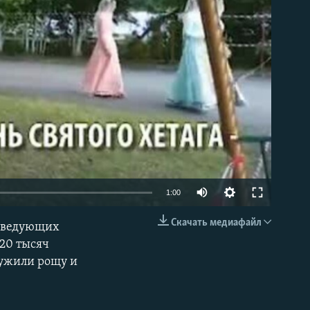
able
1:00
Скачать медиафайл
поведующих
EMBED
20 тысяч
ружили рощу и