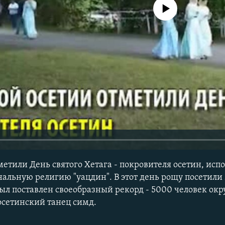
No media source currently avail
метили День святого Хетага - покровителя осетин, ис
льную религию "уацдин". В этот день рощу посетили 
 был поставлен своеобразный рекорд - 5000 человек ок
осетинский танец симд.