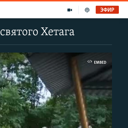
ЭФИР
святого Хетага
EMBED