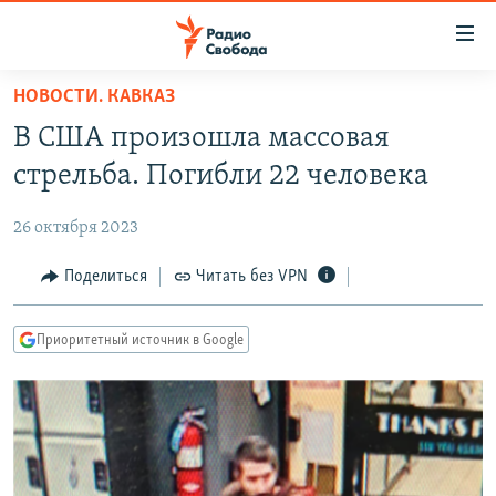
Ссылки
для
упрощенного
НОВОСТИ. КАВКАЗ
ПРОГРАММЫ
доступа
В США произошла массовая
ПОДКАСТЫ
Вернуться
стрельба. Погибли 22 человека
к
АВТОРСКИЕ ПРОЕКТЫ
основному
26 октября 2023
ЦИТАТЫ СВОБОДЫ
содержанию
Вернутся
МНЕНИЯ
Поделиться
Читать без VPN
к
КУЛЬТУРА
главной
Приоритетный источник в Google
навигации
IDEL.РЕАЛИИ
Вернутся
КАВКАЗ.РЕАЛИИ
к
СЕВЕР.РЕАЛИИ
поиску
СИБИРЬ.РЕАЛИИ