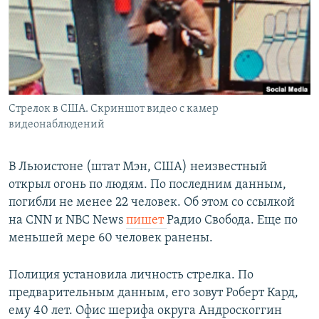
РАСПИСАНИЕ ВЕЩАНИЯ
ПОДПИШИТЕСЬ НА РАССЫЛКУ
СОЦИАЛЬНЫЕ СЕТИ
Стрелок в США. Скриншот видео с камер
видеонаблюдений
В Льюистоне (штат Мэн, США) неизвестный
Все сайты РСЕ/РС
открыл огонь по людям. По последним данным,
погибли не менее 22 человек. Об этом со ссылкой
на CNN и NBC News
пишет
Радио Свобода. Еще по
меньшей мере 60 человек ранены.
Полиция установила личность стрелка. По
предварительным данным, его зовут Роберт Кард,
ему 40 лет. Офис шерифа округа Андроскоггин