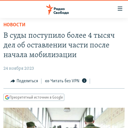
Ссылки
для
упрощенного
НОВОСТИ
ПРОГРАММЫ
доступа
В суды поступило более 4 тысяч
ПОДКАСТЫ
Вернуться
дел об оставлении части после
к
АВТОРСКИЕ ПРОЕКТЫ
начала мобилизации
основному
ЦИТАТЫ СВОБОДЫ
содержанию
24 ноября 2023
Вернутся
МНЕНИЯ
к
Поделиться
Читать без VPN
КУЛЬТУРА
главной
навигации
IDEL.РЕАЛИИ
Приоритетный источник в Google
Вернутся
КАВКАЗ.РЕАЛИИ
к
СЕВЕР.РЕАЛИИ
поиску
СИБИРЬ.РЕАЛИИ